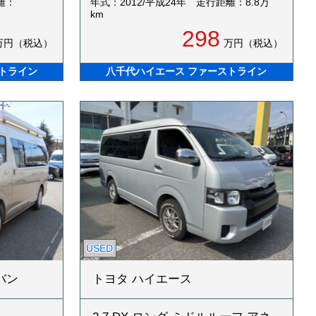
離：
年式：2012/平成24年
走行距離：8.8万
km
298
万円（税込）
万円（税込）
トライン
八千代ハイエース ファーストライン
USED
バン
トヨタ ハイエース