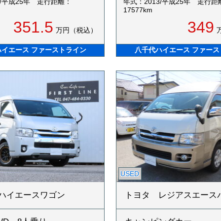
3/平成25年
走行距離：
年式：2013/平成25年
走行距
17577km
351.5
349
万円（税込）
ハイエース ファーストライン
八千代ハイエース ファース
USED
ハイエースワゴン
トヨタ レジアスエース