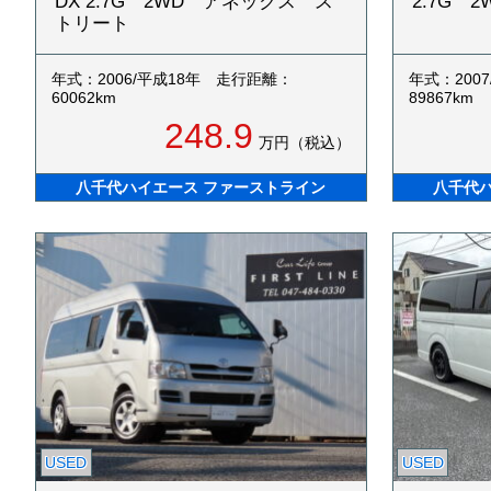
DX 2.7G 2WD アネックス ス
2.7G 
トリート
年式：2006/平成18年
走行距離：
年式：200
60062km
89867km
248.9
万円（税込）
八千代ハイエース ファーストライン
八千代
USED
USED