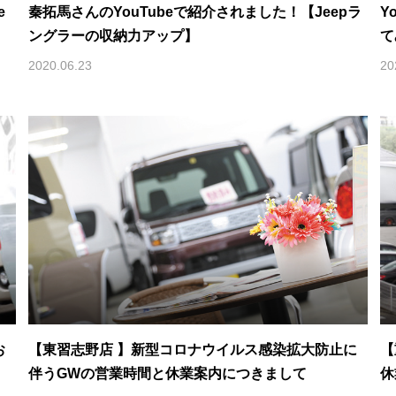
e
秦拓馬さんのYouTubeで紹介されました！【Jeepラ
Y
ングラーの収納力アップ】
て
2020.06.23
20
お
【東習志野店 】新型コロナウイルス感染拡大防止に
【
伴うGWの営業時間と休業案内につきまして
休