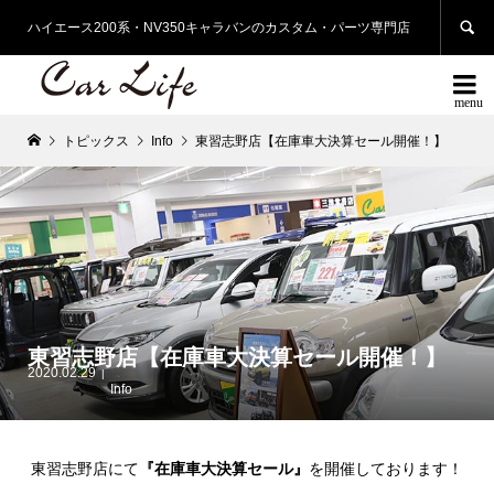

ハイエース200系・NV350キャラバンのカスタム・パーツ専門店

トピックス
Info
東習志野店【在庫車大決算セール開催！】
東習志野店【在庫車大決算セール開催！】
2020.02.29
Info
東習志野店にて
『在庫車大決算セール』
を開催しております！