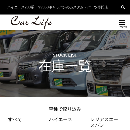

ハイエース200系・NV350キャラバンのカスタム・パーツ専門店

STOCK LIST
在庫一覧
車種で絞り込み
すべて
ハイエース
レジアスエー
スバン