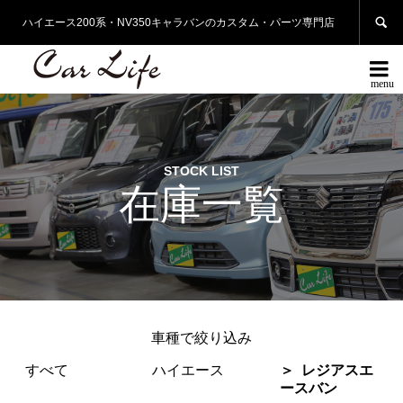

ハイエース200系・NV350キャラバンのカスタム・パーツ専門店

STOCK LIST
在庫一覧
車種で絞り込み
すべて
ハイエース
レジアスエ
ースバン