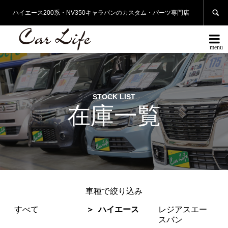

ハイエース200系・NV350キャラバンのカスタム・パーツ専門店

STOCK LIST
在庫一覧
車種で絞り込み
すべて
ハイエース
レジアスエー
スバン