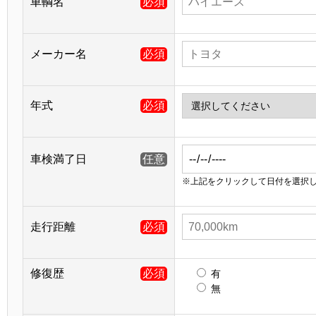
車輌名
必須
メーカー名
必須
年式
必須
車検満了日
任意
※上記をクリックして日付を選択
走行距離
必須
修復歴
必須
有
無