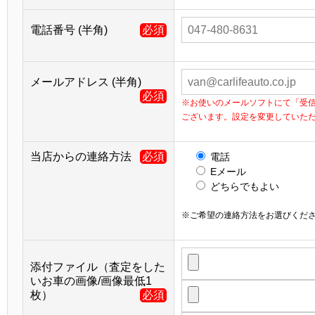
電話番号 (半角)
必須
メールアドレス (半角)
必須
※お使いのメールソフトにて「受
ございます。設定を変更していた
当店からの連絡方法
必須
電話
Eメール
どちらでもよい
※ご希望の連絡方法をお選びくだ
添付ファイル（査定をした
いお車の画像/画像最低1
枚）
必須