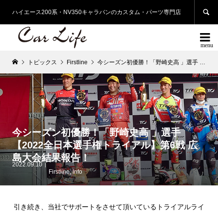

ハイエース200系・NV350キャラバンのカスタム・パーツ専門店

トピックス
Firstline
今シーズン初優勝！「野崎史高 」選手 【2022全日本選手権トライアル】第6戦 広島大会結果報告！
今シーズン初優勝！「野崎史高 」選手
【2022全日本選手権トライアル】第6戦 広
島大会結果報告！
2022.09.10
Firstline
,
Info
引き続き、当社でサポートをさせて頂いているトライアルライ