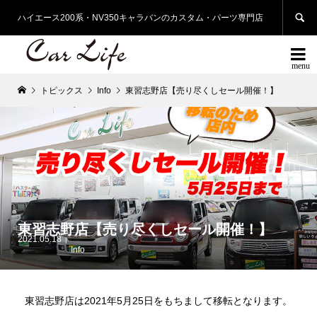

ハイエース200系・NV350キャラバンのカスタム・パーツ専門店

トピックス
Info
東習志野店【売り尽くしセール開催！】
東習志野店【売り尽くしセール開催！】
2021.05.18
Info
東習志野店は2021年5月25日をもちまして移転となります。